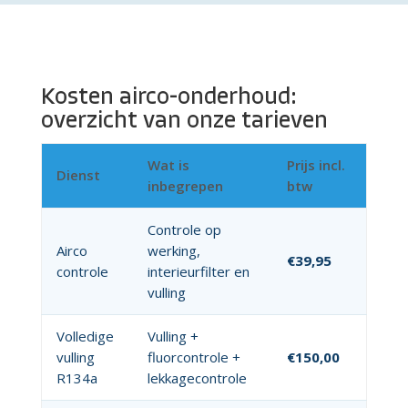
Kosten airco-onderhoud:
overzicht van onze tarieven
Wat is
Prijs incl.
Dienst
inbegrepen
btw
Controle op
Airco
werking,
€39,95
controle
interieurfilter en
vulling
Volledige
Vulling +
vulling
fluorcontrole +
€150,00
R134a
lekkagecontrole