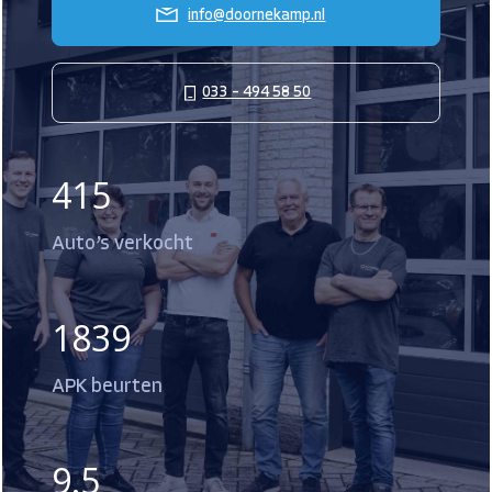
info@doornekamp.nl
033 – 494 58 50
415
Auto’s verkocht
1839
APK beurten
9.5