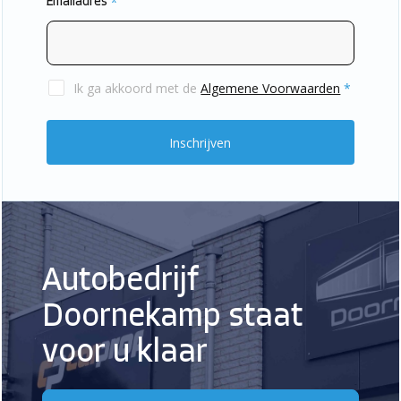
Emailadres
*
Ik ga akkoord met de
Algemene Voorwaarden
*
Autobedrijf
Doornekamp staat
voor u klaar