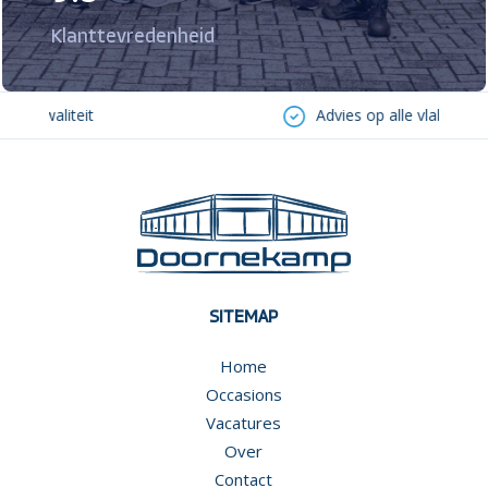
Klanttevredenheid
kwaliteit
Advies op alle vlakken
SITEMAP
Home
Occasions
Vacatures
Over
Contact