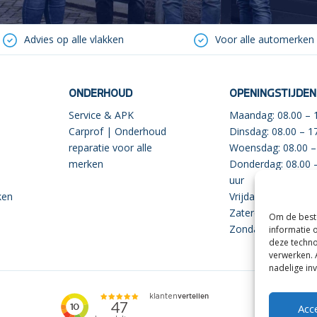
Advies op alle vlakken
Voor alle automerken
ONDERHOUD
OPENINGSTIJDEN
Service & APK
Maandag: 08.00 – 1
Carprof | Onderhoud
Dinsdag: 08.00 – 1
reparatie voor alle
Woensdag: 08.00 –
merken
Donderdag: 08.00 
uur
ken
Vrijdag: 08.00 – 17
Zaterdag: 09.00 – 
Om de beste
Zondag: Gesloten
informatie 
deze techno
verwerken. 
nadelige in
Acc