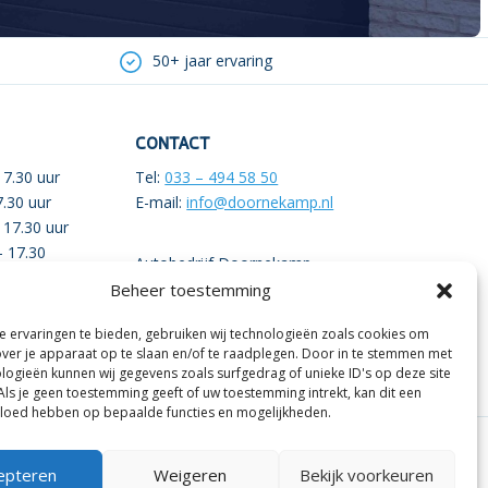
50+ jaar ervaring
CONTACT
7.30 uur
Tel:
033 – 494 58 50
7.30 uur
E-mail:
info@doornekamp.nl
 17.30 uur
– 17.30
Autobedrijf Doornekamp
’t Koendert 6
Beheer toestemming
.30 uur
3831 RB Leusden
16.00 uur
 ervaringen te bieden, gebruiken wij technologieën zoals cookies om
over je apparaat op te slaan en/of te raadplegen. Door in te stemmen met
logieën kunnen wij gegevens zoals surfgedrag of unieke ID's op deze site
Als je geen toestemming geeft of uw toestemming intrekt, kan dit een
vloed hebben op bepaalde functies en mogelijkheden.
Ontwikkeld door
Interly
© 2026
epteren
Weigeren
Bekijk voorkeuren