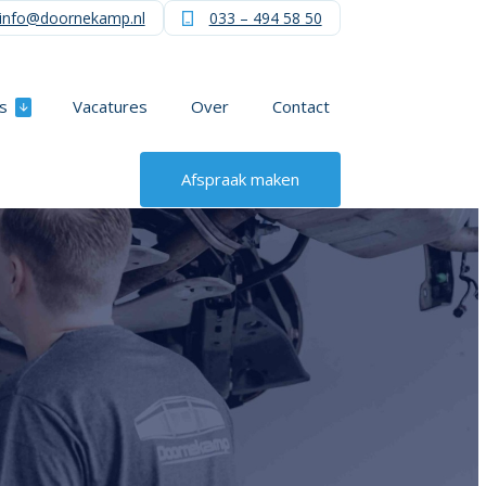
info@doornekamp.nl
033 – 494 58 50
s
Vacatures
Over
Contact
Afspraak maken