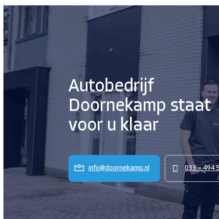
Autobedrijf
Doornekamp staat
voor u klaar
info@doornekamp.nl
033 – 494 