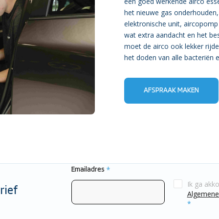
een goed werkende airco essen
het nieuwe gas onderhouden,
elektronische unit, aircopomp
wat extra aandacht en het bes
moet de airco ook lekker rijde
het doden van alle bacteriën 
AFSPRAAK MAKEN
Emailadres
*
Ik ga akk
rief
Algemene
*