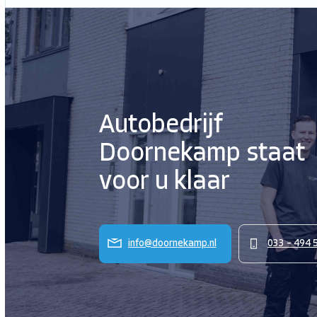
Autobedrijf
Doornekamp staat
voor u klaar
info@doornekamp.nl
033 – 494 