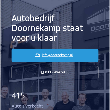
Autobedrijf
Doornekamp staat
voor u klaar
info@doornekamp.nl
033 – 494 58 50
415
Auto’s verkocht