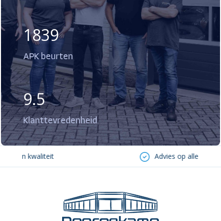
1839
APK beurten
9.5
Klanttevredenheid
e en kwaliteit
Advies op alle vlakken