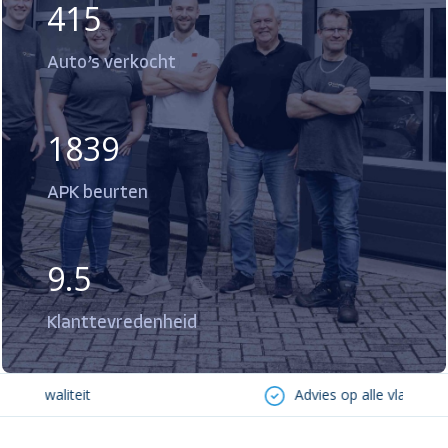
415
Auto’s verkocht
1839
APK beurten
9.5
Klanttevredenheid
kwaliteit
Advies op alle vlakken