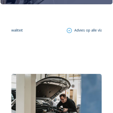
kwaliteit
Advies op alle vlakken